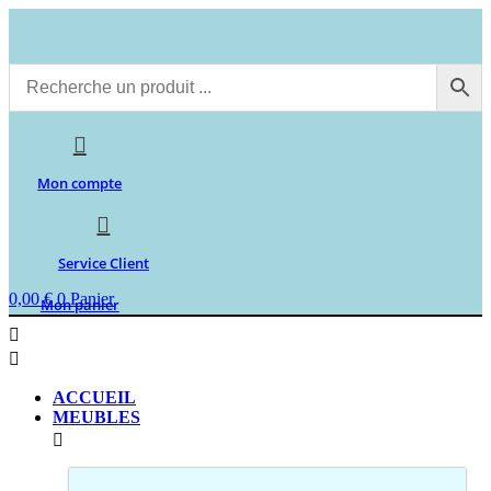
Aller
au
contenu
Mon compte
Service Client
0,00
€
0
Panier
Mon panier
ACCUEIL
MEUBLES