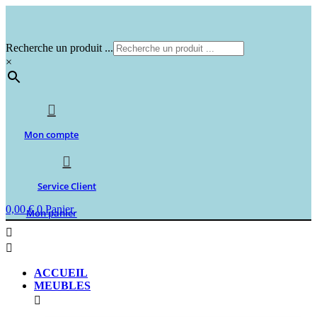
Aller
au
contenu
Recherche un produit ...
×
Mon compte
Service Client
0,00
€
0
Panier
Mon panier
ACCUEIL
MEUBLES