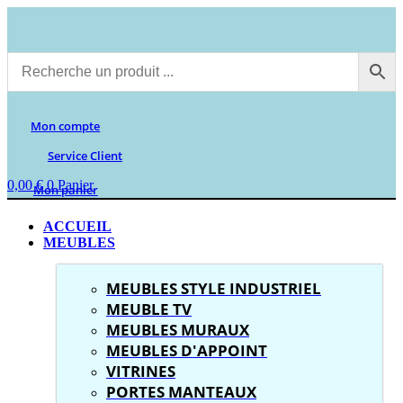
Aller
au
contenu
Mon compte
Service Client
0,00
€
0
Panier
Mon panier
ACCUEIL
MEUBLES
MEUBLES STYLE INDUSTRIEL
MEUBLE TV
MEUBLES MURAUX
MEUBLES D'APPOINT
VITRINES
PORTES MANTEAUX