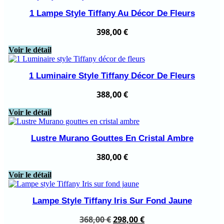
1 Lampe Style Tiffany Au Décor De Fleurs
398,00
€
Voir le détail
1 Luminaire Style Tiffany Décor De Fleurs
388,00
€
Voir le détail
Lustre Murano Gouttes En Cristal Ambre
380,00
€
Voir le détail
Lampe Style Tiffany Iris Sur Fond Jaune
Le
Le
368,00
€
298,00
€