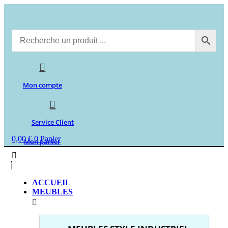
Aller
au
contenu
Mon compte
Service Client
0,00
€
0
Panier
Mon panier
ACCUEIL
MEUBLES