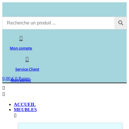
Aller
au
contenu
Mon compte
Service Client
0,00
€
0
Panier
Mon panier
ACCUEIL
MEUBLES