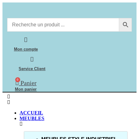
Aller
au
contenu
Mon compte
Service Client
0
Panier
Mon panier
ACCUEIL
MEUBLES