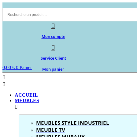
Aller
au
contenu
Mon compte
Service Client
0,00
€
0
Panier
Mon panier
ACCUEIL
MEUBLES
MEUBLES STYLE INDUSTRIEL
MEUBLE TV
MEUBLES MURAUX