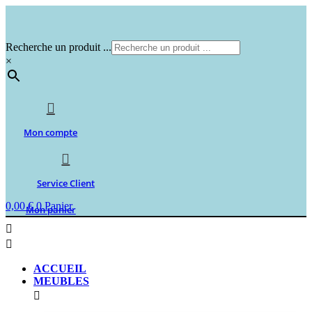
Aller
au
contenu
Recherche un produit ...
×
Mon compte
Service Client
0,00
€
0
Panier
Mon panier
ACCUEIL
MEUBLES