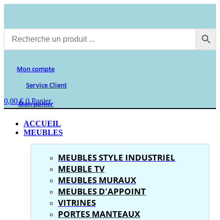
Aller
au
contenu
Mon compte
Service Client
0,00
€
0
Panier
Mon panier
ACCUEIL
MEUBLES
MEUBLES STYLE INDUSTRIEL
MEUBLE TV
MEUBLES MURAUX
MEUBLES D'APPOINT
VITRINES
PORTES MANTEAUX