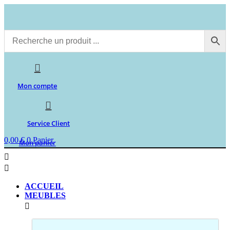
Aller
au
contenu
Mon compte
Service Client
0,00
€
0
Panier
Mon panier
ACCUEIL
MEUBLES