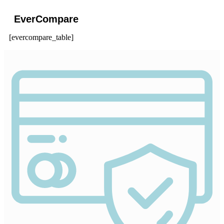
EverCompare
[evercompare_table]