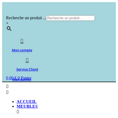
Aller
au
contenu
Recherche un produit ...
×
Mon compte
Service Client
0,00
€
0
Panier
Mon panier
ACCUEIL
MEUBLES