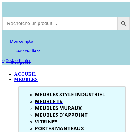
Aller
au
contenu
Mon compte
Service Client
0,00
€
0
Panier
Mon panier
ACCUEIL
MEUBLES
MEUBLES STYLE INDUSTRIEL
MEUBLE TV
MEUBLES MURAUX
MEUBLES D'APPOINT
VITRINES
PORTES MANTEAUX