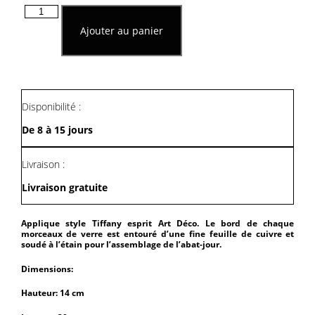
quantité
de
Ajouter au panier
Applique
Style
Tiffany
Esprit
Art
Déco
Disponibilité :
De 8 à 15 jours
Livraison :
Livraison gratuite
Applique style Tiffany esprit Art Déco. Le bord de chaque
morceaux de verre est entouré d’une fine feuille de cuivre et
soudé à l’étain pour l’assemblage de l’abat-jour.
Dimensions:
Hauteur: 14 cm