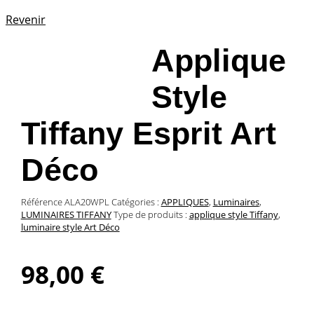
Revenir
Applique
Style
Tiffany Esprit Art
Déco
Référence
ALA20WPL
Catégories :
APPLIQUES
,
Luminaires
,
LUMINAIRES TIFFANY
Type de produits :
applique style Tiffany
,
luminaire style Art Déco
98,00
€