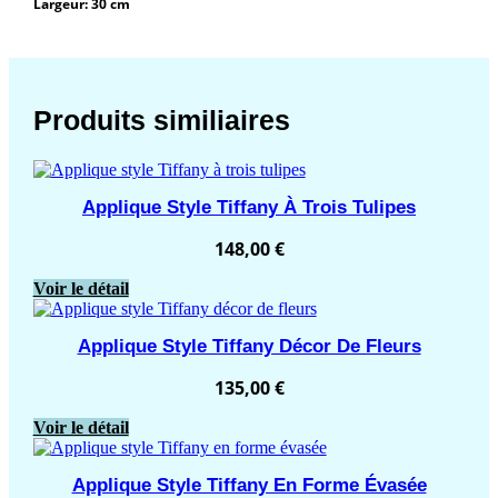
Largeur: 30 cm
Produits similiaires
Applique Style Tiffany À Trois Tulipes
148,00
€
Voir le détail
Applique Style Tiffany Décor De Fleurs
135,00
€
Voir le détail
Applique Style Tiffany En Forme Évasée