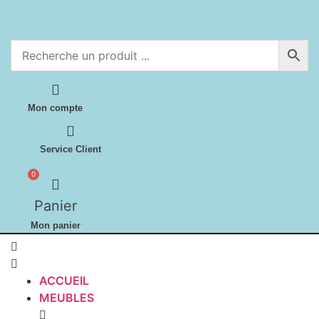
Aller
au
contenu
Mon compte
Service Client
0
Panier
Mon panier
ACCUEIL
MEUBLES