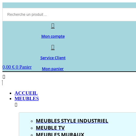
Aller
au
contenu
Mon compte
Service Client
0,00
€
0
Panier
Mon panier
ACCUEIL
MEUBLES
MEUBLES STYLE INDUSTRIEL
MEUBLE TV
MEUBLES MURAUX