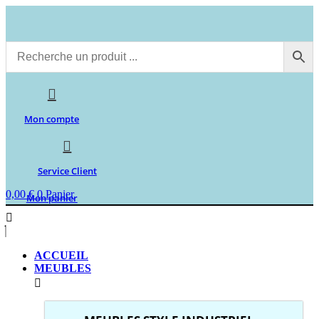
Aller
au
contenu
Mon compte
Service Client
0,00
€
0
Panier
Mon panier
ACCUEIL
MEUBLES