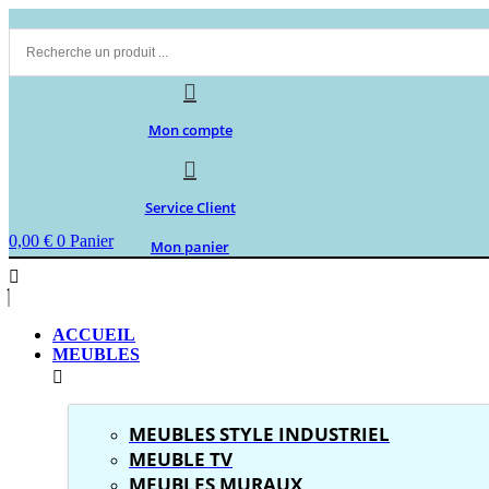
Aller
au
contenu
Mon compte
Service Client
0,00
€
0
Panier
Mon panier
ACCUEIL
MEUBLES
MEUBLES STYLE INDUSTRIEL
MEUBLE TV
MEUBLES MURAUX