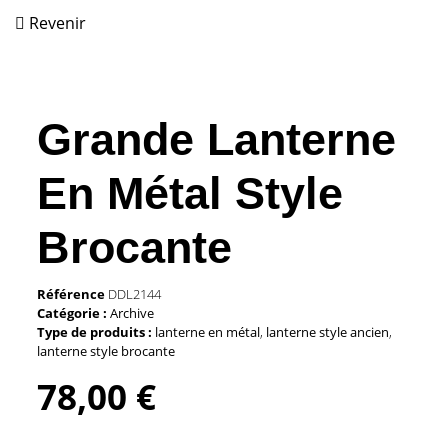
Revenir
Grande Lanterne
En Métal Style
Brocante
Référence
DDL2144
Catégorie :
Archive
Type de produits :
lanterne en métal
,
lanterne style ancien
,
lanterne style brocante
78,00
€