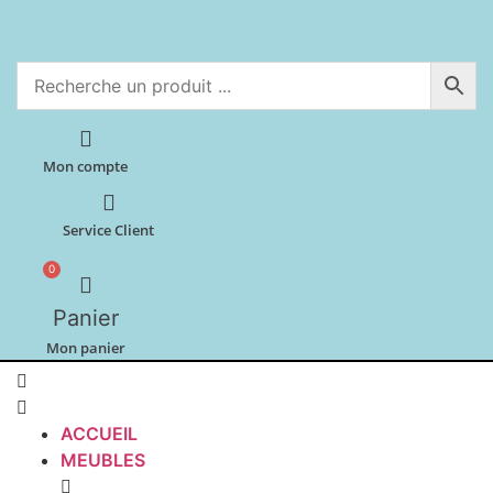
Aller
au
contenu
Mon compte
Service Client
0
Panier
Mon panier
ACCUEIL
MEUBLES