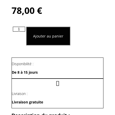
78,00
€
quantité
de
Ajouter au panier
Horloge
A
Poser
Avec
Mouvement
De
Disponibilité :
Pignons
De 8 à 15 jours
Livraison :
Livraison gratuite