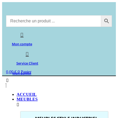
Aller
au
contenu
Mon compte
Service Client
0,00
€
0
Panier
Mon panier
ACCUEIL
MEUBLES