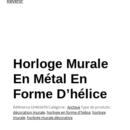
Revenir
Horloge Murale
En Métal En
Forme D’hélice
Référence
DHM3476
Catégorie :
Archive
Type de produits :
décoration murale
,
horloge en forme d'hélice
,
horloge
murale
,
horloge murale décorative