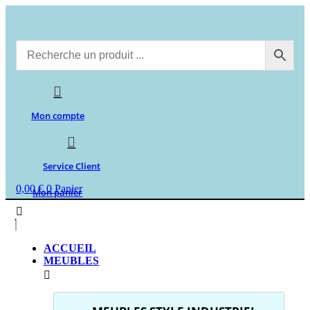
Aller
au
contenu
Mon compte
Service Client
0,00
€
0
Panier
Mon panier
ACCUEIL
MEUBLES