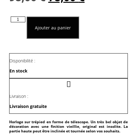
prix
prix
quantité
initial
actuel
de
Ajouter au panier
Horloge
Sur
était :
est :
Trépied
En
98,00 €.
78,00 €.
Forme
De
Disponibilité :
Télescope
En stock
Livraison :
Livraison gratuite
Horloge sur trépied en forme de télescope. Un très bel objet de
décoration avec une finition vieillie, original est insolite. La
partie haute peut être inclinée et tournée selon vos souhaits.