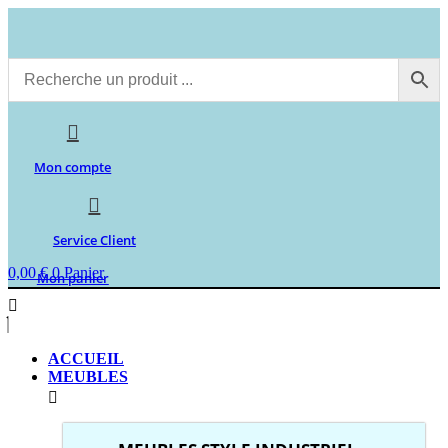
Aller
au
contenu
Mon compte
Service Client
0,00
€
0
Panier
Mon panier
ACCUEIL
MEUBLES