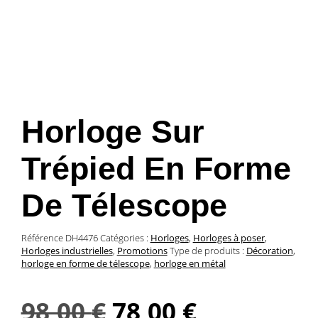
Horloge Sur
Trépied En Forme
De Télescope
Référence
DH4476
Catégories :
Horloges
,
Horloges à poser
,
Horloges industrielles
,
Promotions
Type de produits :
Décoration
,
horloge en forme de télescope
,
horloge en métal
Le
Le
98,00
€
78,00
€