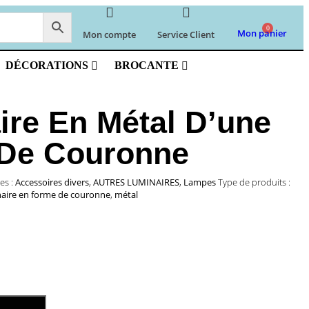
0
Mon panier
Mon compte
Service Client
DÉCORATIONS
BROCANTE
ire En Métal D’une
De Couronne
es :
Accessoires divers
,
AUTRES LUMINAIRES
,
Lampes
Type de produits :
naire en forme de couronne
,
métal