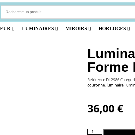
IEUR
LUMINAIRES
MIROIRS
HORLOGES
Lumina
Forme 
Référence
DL2986
Catégori
couronne
,
luminaire
,
lumi
36,00
€