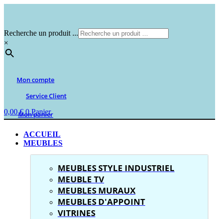
Aller
au
contenu
Recherche un produit ...
×
Mon compte
Service Client
0,00
€
0
Panier
Mon panier
ACCUEIL
MEUBLES
MEUBLES STYLE INDUSTRIEL
MEUBLE TV
MEUBLES MURAUX
MEUBLES D'APPOINT
VITRINES