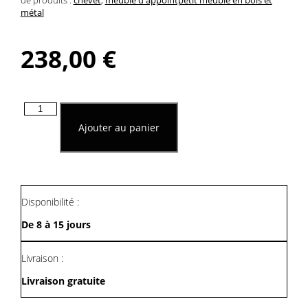
métal
238,00
€
quantité
de
Ajouter au panier
Meuble
D'appoint
A
Une
Porte
Et
Disponibilité :
Un
Tiroir
De 8 à 15 jours
Livraison :
Livraison gratuite