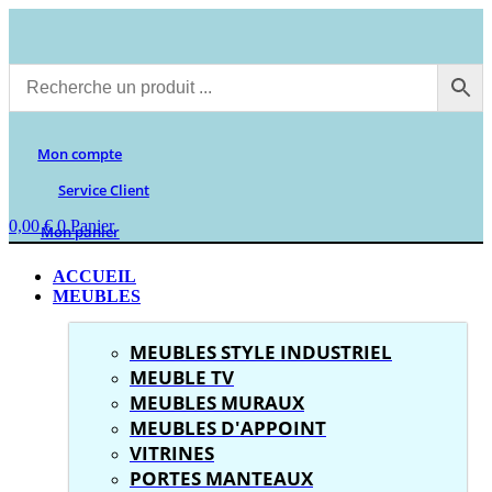
Aller
au
contenu
Mon compte
Service Client
0,00
€
0
Panier
Mon panier
ACCUEIL
MEUBLES
MEUBLES STYLE INDUSTRIEL
MEUBLE TV
MEUBLES MURAUX
MEUBLES D'APPOINT
VITRINES
PORTES MANTEAUX