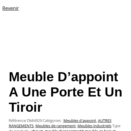
Revenir
Meuble D’appoint
A Une Porte Et Un
Tiroir
Référence
DMI4929
Catégories :
Meubles d'appoint
,
AUTRES
RANGEMENTS
,
Meubles de rangement
,
Meubles industriels
Type
de produits :
chevet
,
meuble d'appointpetit meuble en bois et