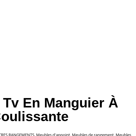
 Tv En Manguier À
Coulissante
TRES RANGEMENTS
,
Meubles d'appoint
,
Meubles de rangement
,
Meubles