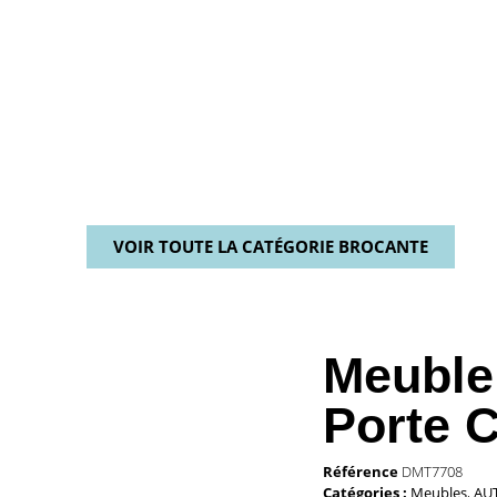
VOIR TOUTE LA CATÉGORIE BROCANTE
Meuble
Porte 
Référence
DMT7708
Catégories :
Meubles
,
AU