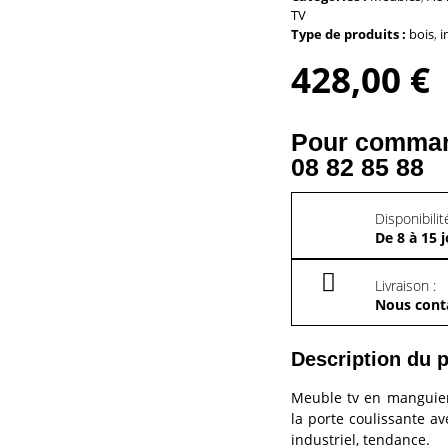
TV
Type de produits :
bois
,
i
428,00
€
Pour command
08 82 85 88
Disponibilité
De 8 à 15 
Livraison :
Nous cont
Description du p
Meuble tv en manguier 
la porte coulissante a
industriel, tendance.