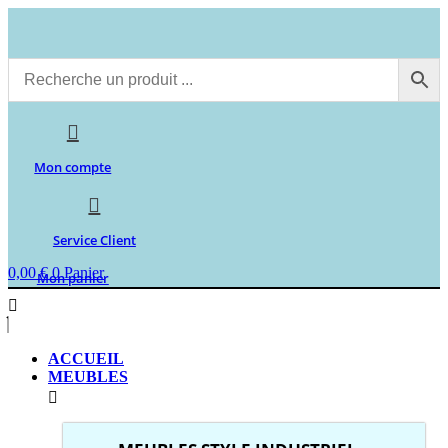
Aller
au
contenu
Mon compte
Service Client
0,00
€
0
Panier
Mon panier
ACCUEIL
MEUBLES