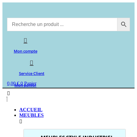
Aller
au
contenu
Mon compte
Service Client
0,00
€
0
Panier
Mon panier
ACCUEIL
MEUBLES