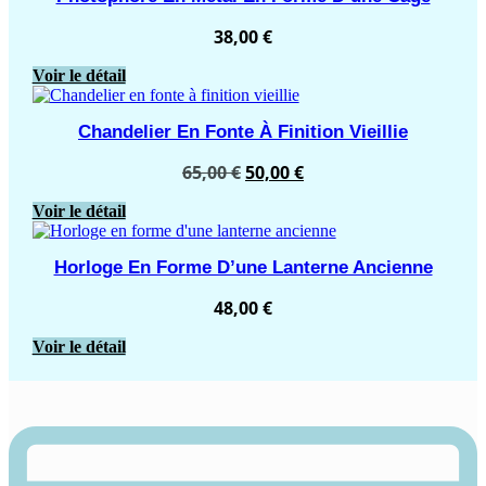
38,00
€
Voir le détail
Chandelier En Fonte À Finition Vieillie
Le
Le
65,00
€
50,00
€
prix
prix
Voir le détail
initial
actuel
était :
est :
65,00 €.
50,00 €.
Horloge En Forme D’une Lanterne Ancienne
48,00
€
Voir le détail