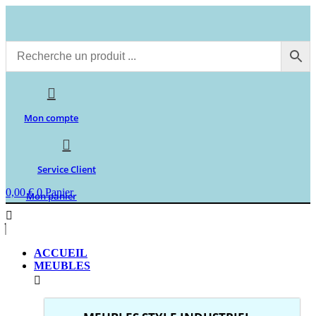
Aller
au
contenu
Mon compte
Service Client
0,00
€
0
Panier
Mon panier
ACCUEIL
MEUBLES