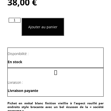
38,00
€
quantité
de
Ajouter au panier
Pichet
En
Métal
Blanc
Finition
Vieillie
Disponibilité :
En stock
Livraison :
Livraison payante
Pichet en métal blanc finition vieillie à l’aspect rouillé par
endroits style brocante avec un bel écusson de la « société
anonyme ».