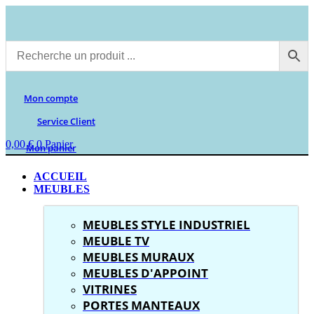
Aller
au
contenu
Mon compte
Service Client
0,00
€
0
Panier
Mon panier
ACCUEIL
MEUBLES
MEUBLES STYLE INDUSTRIEL
MEUBLE TV
MEUBLES MURAUX
MEUBLES D'APPOINT
VITRINES
PORTES MANTEAUX