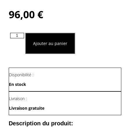
96,00
€
quantité
de
Ajouter au panier
Porte
Manteaux
Mural
En
Tubes
Et
Disponibilité :
Écrous
En stock
Livraison :
Livraison gratuite
Description du produit: