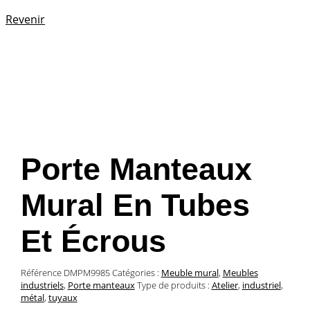
Revenir
Porte Manteaux
Mural En Tubes
Et Écrous
Référence
DMPM9985
Catégories :
Meuble mural
,
Meubles
industriels
,
Porte manteaux
Type de produits :
Atelier
,
industriel
,
métal
,
tuyaux