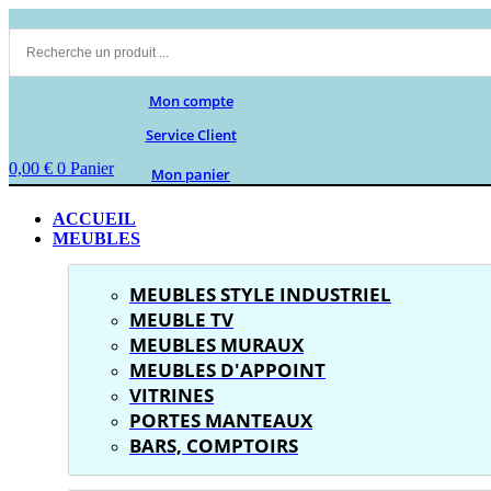
Aller
au
contenu
Mon compte
Service Client
0,00
€
0
Panier
Mon panier
ACCUEIL
MEUBLES
MEUBLES STYLE INDUSTRIEL
MEUBLE TV
MEUBLES MURAUX
MEUBLES D'APPOINT
VITRINES
PORTES MANTEAUX
BARS, COMPTOIRS