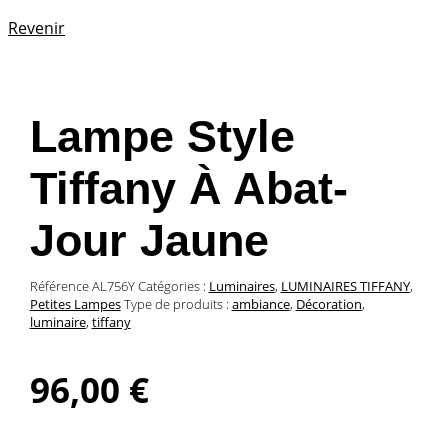
Revenir
Lampe Style
Tiffany À Abat-
Jour Jaune
Référence
AL756Y
Catégories :
Luminaires
,
LUMINAIRES TIFFANY
,
Petites Lampes
Type de produits :
ambiance
,
Décoration
,
luminaire
,
tiffany
96,00
€