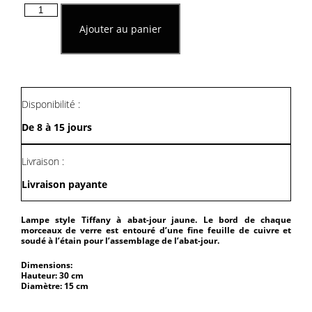
quantité
de
Ajouter au panier
Lampe
Style
Tiffany
À
Abat-
Jour
Disponibilité :
Jaune
De 8 à 15 jours
Livraison :
Livraison payante
Lampe style Tiffany à abat-jour jaune. Le bord de chaque
morceaux de verre est entouré d’une fine feuille de cuivre et
soudé à l’étain pour l’assemblage de l’abat-jour.
Dimensions:
Hauteur: 30 cm
Diamètre: 15 cm