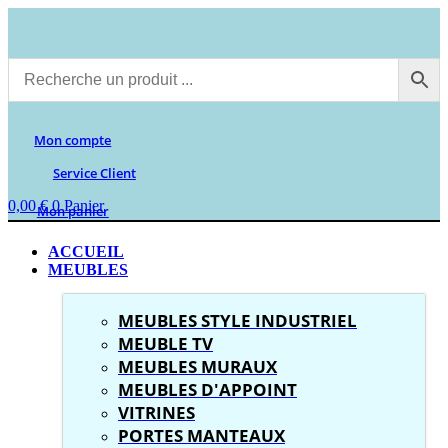
Aller
au
contenu
Mon compte
Service Client
0,00
€
0
Panier
Mon panier
ACCUEIL
MEUBLES
MEUBLES STYLE INDUSTRIEL
MEUBLE TV
MEUBLES MURAUX
MEUBLES D'APPOINT
VITRINES
PORTES MANTEAUX