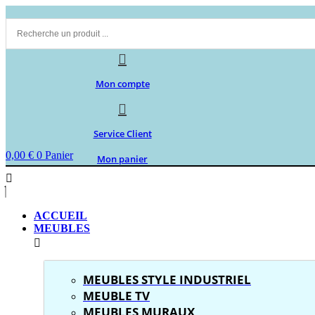
Aller
au
contenu
Mon compte
Service Client
0,00
€
0
Panier
Mon panier
ACCUEIL
MEUBLES
MEUBLES STYLE INDUSTRIEL
MEUBLE TV
MEUBLES MURAUX