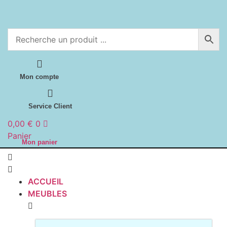
Aller
au
contenu
Mon compte
Service Client
0,00
€
0
Panier
Mon panier
ACCUEIL
MEUBLES