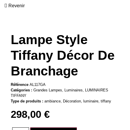
Revenir
Lampe Style
Tiffany Décor De
Branchage
Référence
AL117GA
Catégories :
Grandes Lampes
,
Luminaires
,
LUMINAIRES
TIFFANY
Type de produits :
ambiance
,
Décoration
,
luminaire
,
tiffany
298,00
€
quantité