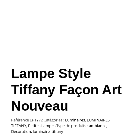
Lampe Style
Tiffany Façon Art
Nouveau
Référence
LPTY72
Catégories :
Luminaires
,
LUMINAIRES
TIFFANY
,
Petites Lampes
Type de produits :
ambiance
,
Décoration
,
luminaire
,
tiffany