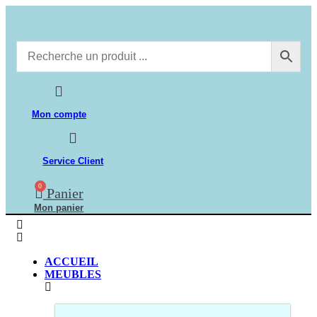
Aller
au
contenu
Mon compte
Service Client
0
Panier
Mon panier
ACCUEIL
MEUBLES