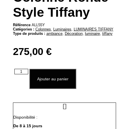
Style Tiffany
Référence
ALL55Y
Catégories :
Colonnes
,
Luminaires
,
LUMINAIRES TIFFANY
Type de produits :
ambiance
,
Décoration
,
luminaire
,
tiffany
275,00
€
quantité
de
Ajouter au panier
Luminaire
Colonne
Ronde
Style
Tiffany
Disponibilité :
De 8 à 15 jours